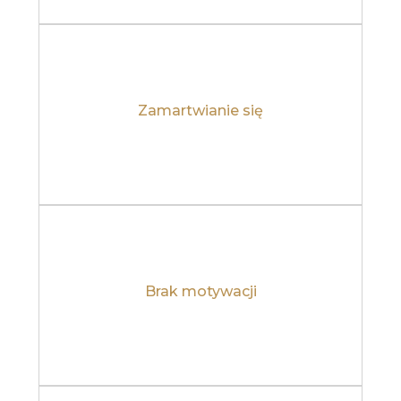
Zamartwianie się
Dowiedz się więcej
Brak motywacji
Dowiedz się więcej