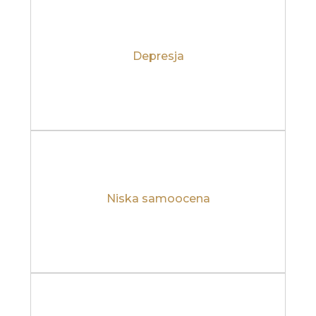
Depresja
Dowiedz się więcej
Niska samoocena
Dowiedz się więcej