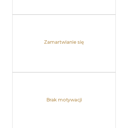
Zamartwianie się
Dowiedz się więcej
Brak motywacji
Dowiedz się więcej