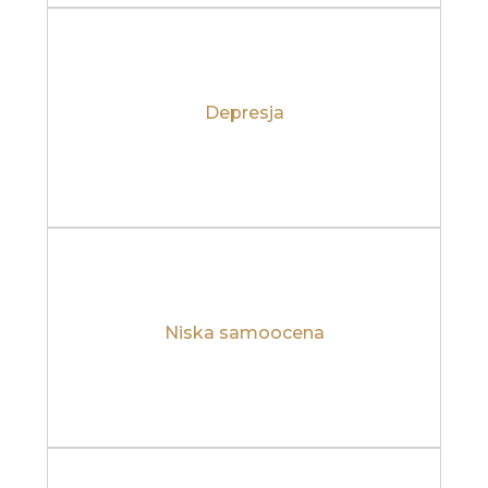
Depresja
Dowiedz się więcej
Niska samoocena
Dowiedz się więcej