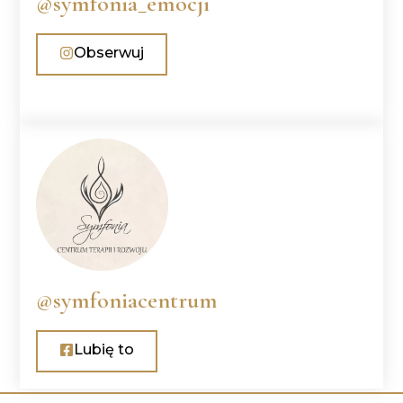
@symfonia_emocji
Obserwuj
@symfoniacentrum
Lubię to