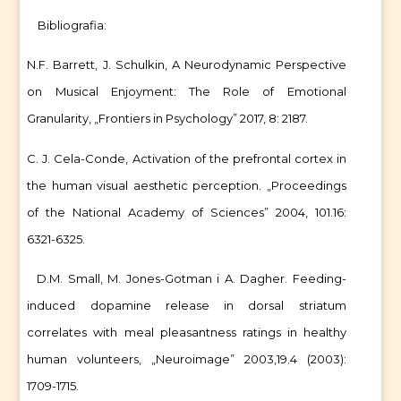
Bibliografia:
N.F. Barrett, J. Schulkin, A Neurodynamic Perspective
on Musical Enjoyment: The Role of Emotional
Granularity, „Frontiers in Psychology” 2017, 8: 2187.
C. J. Cela-Conde, Activation of the prefrontal cortex in
the human visual aesthetic perception. „Proceedings
of the National Academy of Sciences” 2004, 101.16:
6321-6325.
D.M. Small, M. Jones-Gotman i A. Dagher. Feeding-
induced dopamine release in dorsal striatum
correlates with meal pleasantness ratings in healthy
human volunteers, „Neuroimage” 2003,19.4 (2003):
1709-1715.