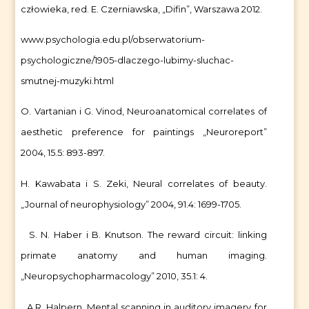
człowieka, red. E. Czerniawska, „Difin”, Warszawa 2012.
www.psychologia.edu.pl/obserwatorium-
psychologiczne/1905-dlaczego-lubimy-sluchac-
smutnej-muzyki.html
O. Vartanian i G. Vinod, Neuroanatomical correlates of
aesthetic preference for paintings „Neuroreport”
2004, 15.5: 893-897.
H. Kawabata i S. Zeki, Neural correlates of beauty.
„Journal of neurophysiology” 2004, 91.4: 1699-1705.
S. N. Haber i B. Knutson. The reward circuit: linking
primate anatomy and human imaging.
„Neuropsychopharmacology” 2010, 35.1: 4.
A.R. Halpern, Mental scanning in auditory imagery for