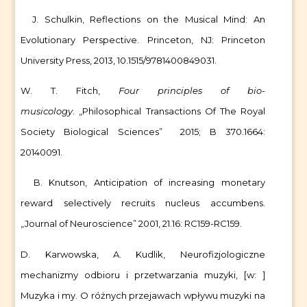
J. Schulkin, Reflections on the Musical Mind: An
Evolutionary Perspective. Princeton, NJ: Princeton
University Press, 2013, 10.1515/9781400849031.
W. T. Fitch,
Four principles of bio-
musicology
. „Philosophical Transactions Of The Royal
Society Biological Sciences” 2015; B 370.1664:
20140091.
B. Knutson, Anticipation of increasing monetary
reward selectively recruits nucleus accumbens.
„Journal of Neuroscience” 2001, 21.16: RC159-RC159.
D. Karwowska, A. Kudlik, Neurofizjologiczne
mechanizmy odbioru i przetwarzania muzyki, [w: ]
Muzyka i my. O różnych przejawach wpływu muzyki na