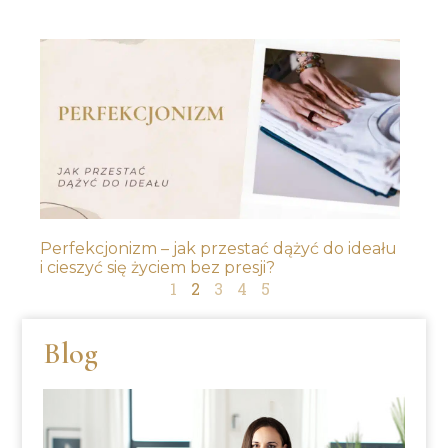
Perfekcjonizm – jak przestać dążyć do ideału
i cieszyć się życiem bez presji?
1
2
3
4
5
Blog